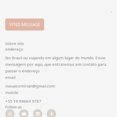
SEND MESSAGE
sobre nós
endereço
No Brasil ou viajando em algum lugar do mundo. Envie
mensagem por aqui, que entraremos em contato para
passar o endereço.
email
mosaicomirian@gmail.com
mobile
+55 19 99664 9787
follow us
I
Y
L
F
n
o
i
a